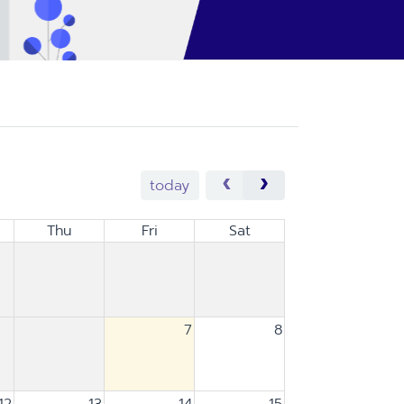
today
Thu
Fri
Sat
7
8
12
13
14
15