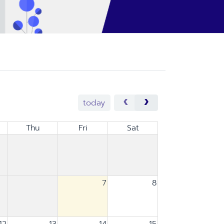
today
Thu
Fri
Sat
7
8
12
13
14
15